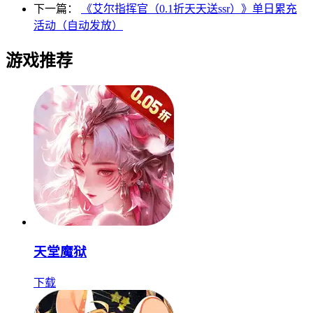
下一篇：
《艾尔指挥官（0.1折天天送ssr）》单日累充
活动（自动发放）
游戏推荐
天堂魔狱
下载