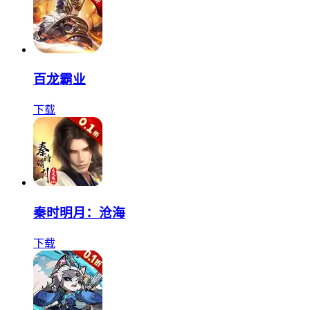
百龙霸业
下载
秦时明月：沧海
下载