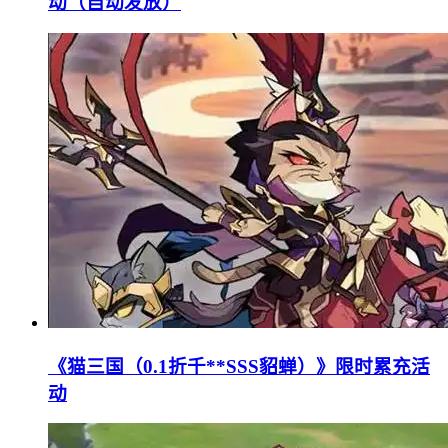
动（自动发放）
《猫三国（0.1折千**SSS貂蝉）》限时累充活
动