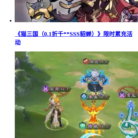
《猫三国（0.1折千**SSS貂蝉）》限时累充活
动