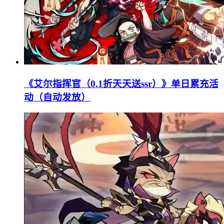
《艾尔指挥官（0.1折天天送ssr）》单日累充活
动（自动发放）