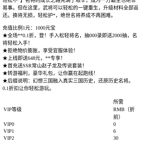
轻松不*】名将的成长之路充满了艰辛，成为一方霸主也绝非
易事。但在这里，武将可以轻松的一键重生，升级材料全部返
还。换将无损，轻松护*，绝世名将养成不再困难。
充值比例1元：1000
元宝
★全场**0.1折，登
！手入松轻将名，抽000
录即送2000抽，名
将轻松入手！
★拒绝物价膨胀，享受官服体验！
★上线即送648元，**
专享！
★首充送SS
R常山赵子龙
及传说套装！
★转游福利，豪华礼
包，让你赢在起跑
线！
★后缀说明：幻想三
国融入真实三国历史，还原历史名将。
0.1折扣让你轻松游玩。
所需
VIP等级
RMB（折
前）
VIP0
0
VIP1
6
VIP2
30