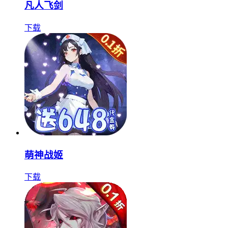
凡人飞剑
下载
萌神战姬
下载