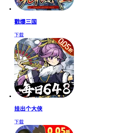
戳爆三国
下载
挂出个大侠
下载