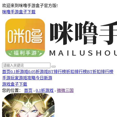
欢迎来到咪噜手游盒子官方版!
咪噜手游盒子下载
首页
0.1折游戏
0.05折游戏
BT排行榜
折扣排行榜
BT折扣排行榜
手游玩家
游戏攻略
今日新游
游戏盒子下载
您的位置：
首页
-
0.1折游戏
-
微微三国