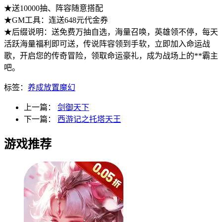
★送10000抽、阵容随意搭配
★GM工具：
连送648元代金券
★后缀说明：送免费万抽自选，海量召唤，英雄领不停，每天
活跃海量福利即可送，传说阵容领到手软，立即加入命运战
歌，开启您的传奇冒险，领取命运豪礼，成为战场上的**霸主
吧。
标签：
养成
放置
魔幻
上一篇：
剑御天下
下一篇：
西游记之托塔天王
游戏推荐