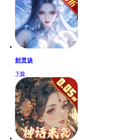
封灵诀
下载