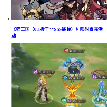
《猫三国（0.1折千**SSS貂蝉）》限时累充活
动