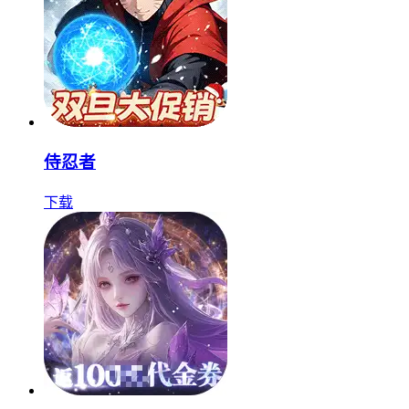
侍忍者
下载