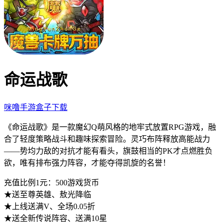
命运战歌
咪噜手游盒子下载
《命运
战歌》是
一款魔幻Q萌风格的地牢式放置RPG游戏，融
合了轻度策略战斗和趣味探索冒险。灵巧布阵释放高能战力
——势均力敌的对抗才能有看头，旗鼓相当的PK才点燃胜负
欲，唯有排布强力阵容，才能夺得凯旋的名誉！
充值比例1元：500游戏货币
★送至尊英雄
、敖光降临
★上线送满V
、全场0.05折
★送全新传说阵容、送满10星