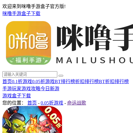
欢迎来到咪噜手游盒子官方版!
咪噜手游盒子下载
首页
0.1折游戏
0.05折游戏
BT排行榜
折扣排行榜
BT折扣排行榜
手游玩家
游戏攻略
今日新游
游戏盒子下载
您的位置：
首页
-
0.05折游戏
-
命运战歌