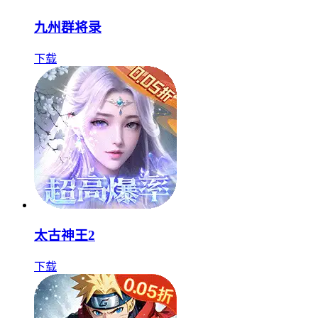
九州群将录
下载
太古神王2
下载