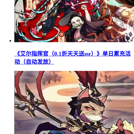
《艾尔指挥官（0.1折天天送ssr）》单日累充活
动（自动发放）