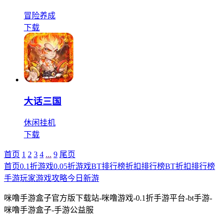
冒险
养成
下载
大话三国
休闲
挂机
下载
首页
1
2
3
4
...
9
尾页
首页
0.1折游戏
0.05折游戏
BT排行榜
折扣排行榜
BT折扣排行榜
手游玩家
游戏攻略
今日新游
咪噜手游盒子官方版下载站-咪噜游戏-0.1折手游平台-bt手游-
咪噜手游盒子-手游公益服