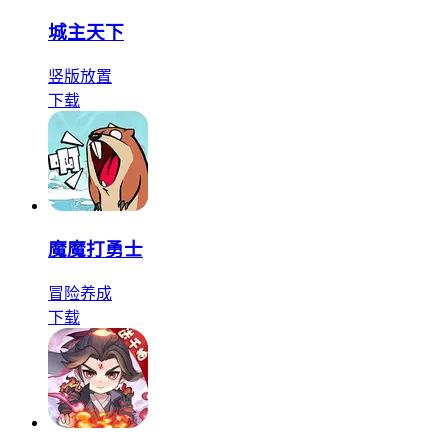
城主天下
竖版
放置
下载
魔魔打勇士
冒险
养成
下载