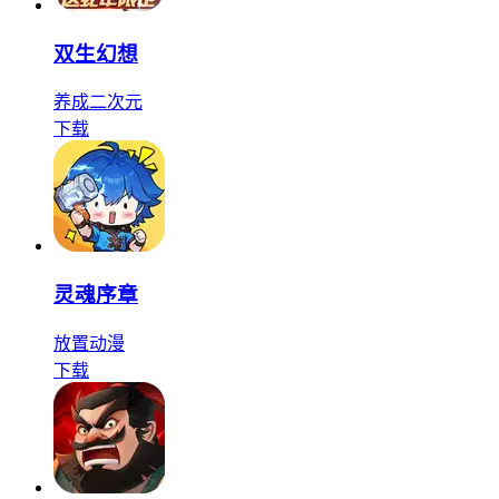
双生幻想
养成
二次元
下载
灵魂序章
放置
动漫
下载