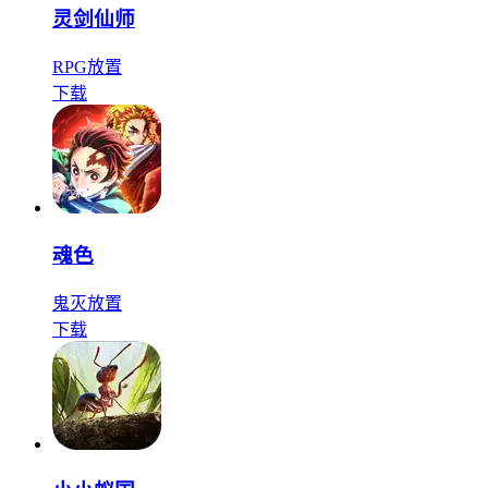
灵剑仙师
RPG
放置
下载
魂色
鬼灭
放置
下载