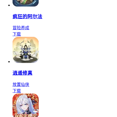
疯狂的阿尔法
冒险
养成
下载
逍遥修真
放置
仙侠
下载