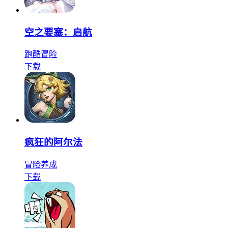
空之要塞：启航
跑酷
冒险
下载
疯狂的阿尔法
冒险
养成
下载