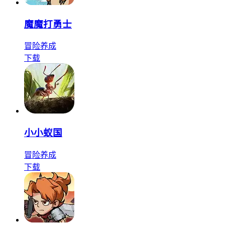
魔魔打勇士
冒险
养成
下载
小小蚁国
冒险
养成
下载