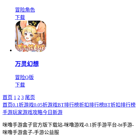
冒险
角色
下载
万灵幻想
冒险
Q版
下载
首页
1
2
3
尾页
首页
0.1折游戏
0.05折游戏
BT排行榜
折扣排行榜
BT折扣排行榜
手游玩家
游戏攻略
今日新游
咪噜手游盒子官方版下载站-咪噜游戏-0.1折手游平台-bt手游-
咪噜手游盒子-手游公益服