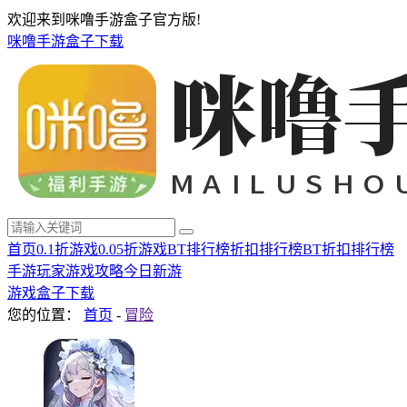
欢迎来到咪噜手游盒子官方版!
咪噜手游盒子下载
首页
0.1折游戏
0.05折游戏
BT排行榜
折扣排行榜
BT折扣排行榜
手游玩家
游戏攻略
今日新游
游戏盒子下载
您的位置：
首页
-
冒险