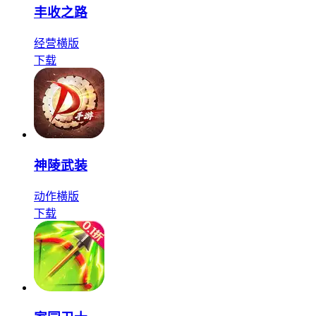
丰收之路
经营
横版
下载
神陵武装
动作
横版
下载