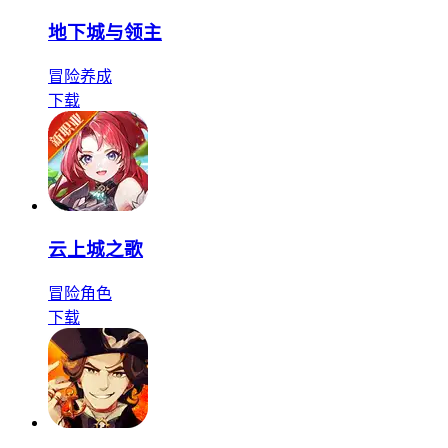
地下城与领主
冒险
养成
下载
云上城之歌
冒险
角色
下载