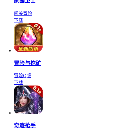
家园卫士
闯关
冒险
下载
冒险与挖矿
冒险
Q版
下载
奇迹枪手