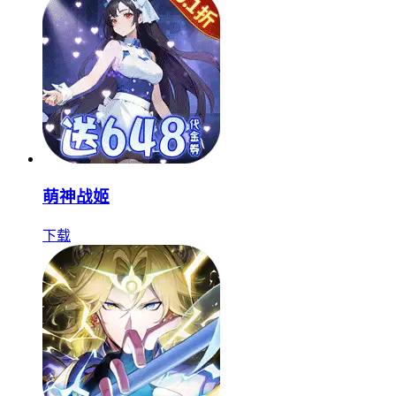
萌神战姬
下载