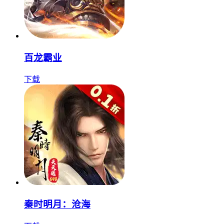
百龙霸业
下载
秦时明月：沧海