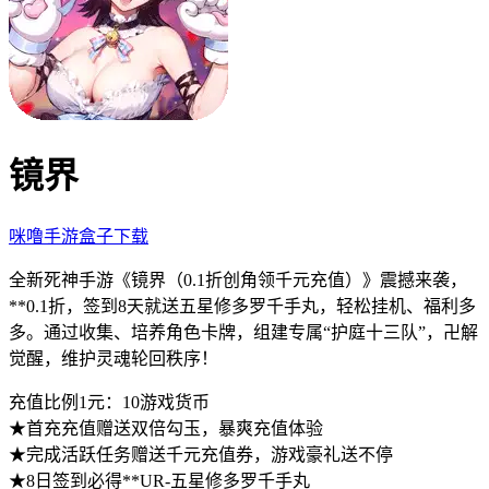
镜界
咪噜手游盒子下载
全新死神手游
《镜界（0.1
折创角领千元充值）》震撼来袭，
**0.1折，签到8天就送五星修多罗千手丸，轻松挂机、福利多
多。通过收集、培养角色卡牌，组建专属“护庭十三队”，卍解
觉醒，维护灵魂轮回秩序！
充值
比例1元：10
游戏货币
★首充充值赠送双倍勾玉，暴爽
充值体验
★完成活跃任务赠送千元充值券
，游戏豪礼送不
停
★8日签到必得**UR-五星修多罗千
手丸