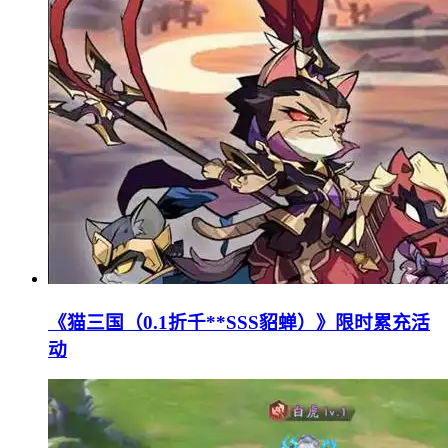
《猫三国（0.1折千**SSS貂蝉）》限时累充活
动