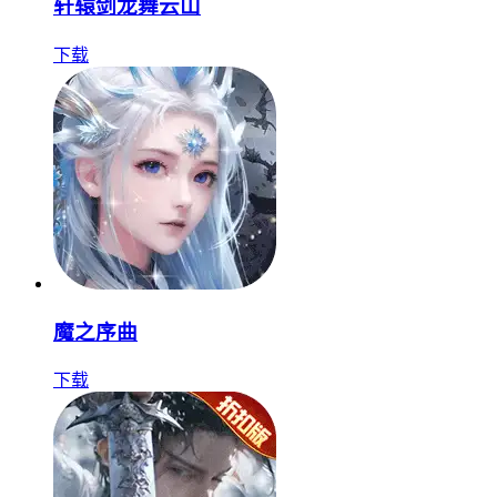
轩辕剑龙舞云山
下载
魔之序曲
下载