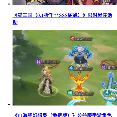
《猫三国（0.1折千**SSS貂蝉）》限时累充活
动
《山海经幻想录（免费版）》公益服手游角色