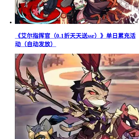
《艾尔指挥官（0.1折天天送ssr）》单日累充活
动（自动发放）