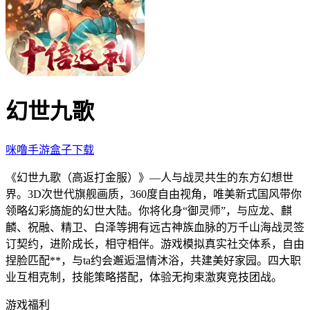
幻世九歌
咪噜手游盒子下载
《幻世九歌（
高返打金服）》
—人与战灵共生的东方幻想世
界。3D次世代旗舰画质，360度自由视角，唯美新式国风带你
领略幻彩旖旎的幻世大陆。你将化身“御灵师”，与应龙、麒
麟、祝融、精卫、白泽等拥有远古神族血脉的万千山海战灵签
订契约，进阶成长，相守相伴。游戏模拟真实社交体系，自由
捏脸匹配**，与ta约会邂逅温情沐浴，共建美好家园。四大职
业互相克制，技能策略搭配，体验无拘束激爽竞技团战。
游戏福利