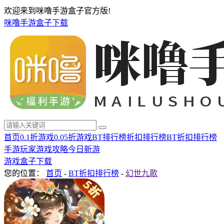
欢迎来到咪噜手游盒子官方版!
咪噜手游盒子下载
首页
0.1折游戏
0.05折游戏
BT排行榜
折扣排行榜
BT折扣排行榜
手游玩家
游戏攻略
今日新游
游戏盒子下载
您的位置：
首页
-
BT折扣排行榜
-
幻世九歌