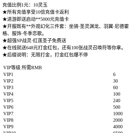
充值比例1元：10灵
玉
★所有充
值享受10倍充值卡返利
★进游即
送启动**5000元充值卡
★开服既有**外观幻化三件套：坐骑·
圣灵渊龙、羽翼·尼德霍
格、服饰·冬季恋歌。
★超
强SP战灵·红莲圣子免费送
★在
线就送648元打金红包，还有100张战灵召唤符等你拿。
★后缀说明：
无限打金，
打金红包爆不停
VIP等级 所需RMB
VIP1
6
VIP2
30
VIP3
60
VIP4
100
VIP5
240
VIP6
500
VIP7
1000
VIP8
2000
VIP9
4000