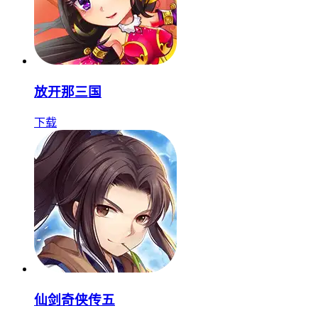
放开那三国
下载
仙剑奇侠传五