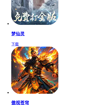
梦仙灵
下载
傲视苍穹